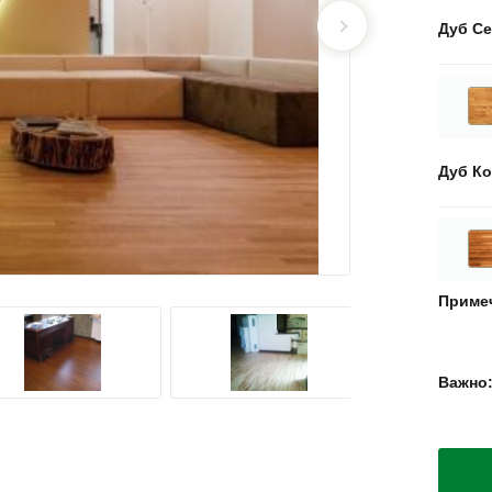
Дуб Се
Дуб Ко
Приме
Важно