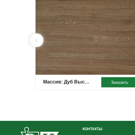
Массив: Дуб Высший сорт. Цвет: Венге.
аказать
Заказать
КОНТАКТЫ