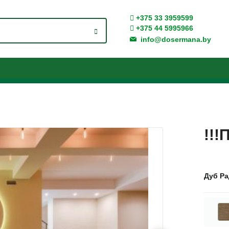
+375 33 3959599
+375 44 5995966
info@dosermana.by
* - поля, обязательные для заполнения
Отправить
!!!
После отправки формы наш оператор свяжется с
Вами в течении 30 минут
Дуб Ра